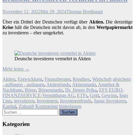
November 12, 2022
Mai 29, 2024
Thomas Breithaupt
Über ein Drittel der Deutschen verfügt über
Aktien.
Die derzeitige
Krise
hält die Deutschen nicht davon ab, in den
Wertpapiermarkt
zu investieren – eher umgekehrt.
Deutsche investieren vermehrt in Aktien
Mehr lesen
→
Aktien
,
Entwicklung
,
Finanzberater
,
Renditen
,
Wirtschaft
absichern
- aufbauen - ausbauen
,
Aktienfonds
,
Aktienmarkt
,
Angebot &
Nachfrage
,
Börse
,
Börsenmarkt
,
Dr. Jürgen Pelka
,
EFS EURO-
FINANZSERVICE-Vermittlungs AG
,
ETFs
,
Geld
,
Gewinn
,
Ingo
Linn
,
investieren
,
Investment
,
Investmentfonds
,
Junge Investoren
,
Kapital
,
Zukunft
Kommentar hinterlassen
Suchen
nach:
Kategorien