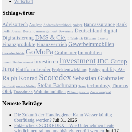
Wirtschaft
Schlagwörter
Advisortech
Bancassurance
Bank
Analyse
Andreas Schrobback
Anlage
Deutschland
digital
Bestandsmanagement
Berlin Journal
Bewertung
DMS & Cie.
Digitalisierung
Effektivität
Effizienz
Experte
Gewerbeimmobilien
Finanzprodukte
Finanzvertrieb
GoMoPa
Grabmaier
Immobilien
Gewerbeobjekte
Investment
JDC Group
investieren
Immobilieninvestment
Jung
Plattform Leader
publity AG
Projektentwicklung
Publity
Scoredex
Ralph Konrad
Sebastian Grabmaier
Stefan Bachmann
technology
Thomas
Seriösität
soziale Medien
Team
Olek
Wohnimmobilien
Transaktion
Wohnungssuche
Zuverlässigkeit
Neueste Beiträge
Die Zukunft der Handhygiene: Kann Wasser künftig
überflüssig werden?
Juli 31, 2026
Faktencheck SCOREDEX – Wie Unternehmen heute
wirklich neutral und unabhängig geprüft werden
Juni 17,