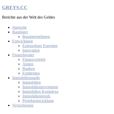
Zum
GREYS.CC
Inhalt
springen
Berichte aus der Welt des Geldes
Startseite
Bauträger
Bauunternehmen
Entwicklung
Erneuerbare Energien
Innovation
Finanzberater
Finanzvertrieb
Aktien
Banken
Emittenten
Immobilienmarkt
Immobilien
Immobilieninvestment
Immobilien Komplexe
Immobilientrends
Projektentwicklung
Versicherung