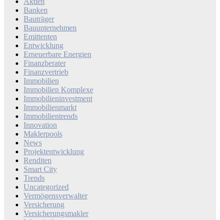
Aktien
Banken
Bauträger
Bauunternehmen
Emittenten
Entwicklung
Erneuerbare Energien
Finanzberater
Finanzvertrieb
Immobilien
Immobilien Komplexe
Immobilieninvestment
Immobilienmarkt
Immobilientrends
Innovation
Maklerpools
News
Projektentwicklung
Renditen
Smart City
Trends
Uncategorized
Vermögensverwalter
Versicherung
Versicherungsmakler