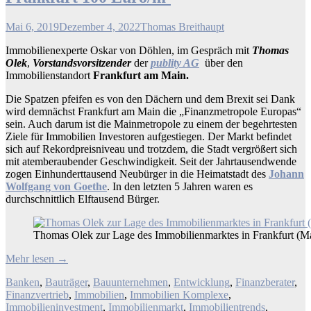
Mai 6, 2019
Dezember 4, 2022
Thomas Breithaupt
Immobilienexperte Oskar von Döhlen, im Gespräch mit
Thomas
Olek
,
Vorstandsvorsitzender
der
publity AG
über den
Immobilienstandort
Frankfurt am Main.
Die Spatzen pfeifen es von den Dächern und dem Brexit sei Dank
wird demnächst Frankfurt am Main die „Finanzmetropole Europas“
sein. Auch darum ist die Mainmetropole zu einem der begehrtesten
Ziele für Immobilien Investoren aufgestiegen. Der Markt befindet
sich auf Rekordpreisniveau und trotzdem, die Stadt vergrößert sich
mit atemberaubender Geschwindigkeit. Seit der Jahrtausendwende
zogen Einhunderttausend Neubürger in die Heimatstadt des
Johann
Wolfgang von Goethe
. In den letzten 5 Jahren waren es
durchschnittlich Elftausend Bürger.
Thomas Olek zur Lage des Immobilienmarktes in Frankfurt (M
Mehr lesen
→
Banken
,
Bauträger
,
Bauunternehmen
,
Entwicklung
,
Finanzberater
,
Finanzvertrieb
,
Immobilien
,
Immobilien Komplexe
,
Immobilieninvestment
,
Immobilienmarkt
,
Immobilientrends
,