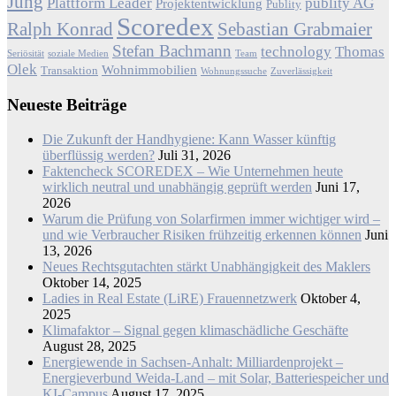
Jung
Plattform Leader
publity AG
Projektentwicklung
Publity
Scoredex
Ralph Konrad
Sebastian Grabmaier
Stefan Bachmann
technology
Thomas
Seriösität
soziale Medien
Team
Olek
Wohnimmobilien
Transaktion
Wohnungssuche
Zuverlässigkeit
Neueste Beiträge
Die Zukunft der Handhygiene: Kann Wasser künftig
überflüssig werden?
Juli 31, 2026
Faktencheck SCOREDEX – Wie Unternehmen heute
wirklich neutral und unabhängig geprüft werden
Juni 17,
2026
Warum die Prüfung von Solarfirmen immer wichtiger wird –
und wie Verbraucher Risiken frühzeitig erkennen können
Juni
13, 2026
Neues Rechtsgutachten stärkt Unabhängigkeit des Maklers
Oktober 14, 2025
Ladies in Real Estate (LiRE) Frauennetzwerk
Oktober 4,
2025
Klimafaktor – Signal gegen klimaschädliche Geschäfte
August 28, 2025
Energiewende in Sachsen-Anhalt: Milliardenprojekt –
Energieverbund Weida-Land – mit Solar, Batteriespeicher und
KI-Campus
August 17, 2025