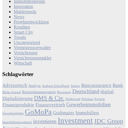
Immobilientrends
Innovation
Maklerpools
News
Projektentwicklung
Renditen
Smart City
Trends
Uncategorized
Vermögensverwalter
Versicherung
Versicherungsmakler
Wirtschaft
Schlagwörter
Advisortech
Bancassurance
Bank
Analyse
Andreas Schrobback
Anlage
Deutschland
digital
Bestandsmanagement
Berlin Journal
Bewertung
DMS & Cie.
Digitalisierung
Effektivität
Effizienz
Experte
Gewerbeimmobilien
Finanzprodukte
Finanzvertrieb
GoMoPa
Grabmaier
Immobilien
Gewerbeobjekte
Investment
JDC Group
investieren
Immobilieninvestment