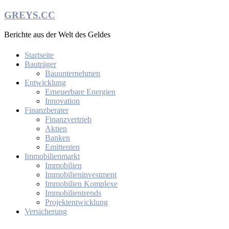
Zum
GREYS.CC
Inhalt
springen
Berichte aus der Welt des Geldes
Startseite
Bauträger
Bauunternehmen
Entwicklung
Erneuerbare Energien
Innovation
Finanzberater
Finanzvertrieb
Aktien
Banken
Emittenten
Immobilienmarkt
Immobilien
Immobilieninvestment
Immobilien Komplexe
Immobilientrends
Projektentwicklung
Versicherung