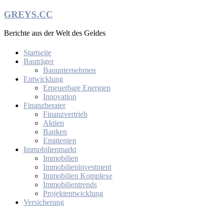
Zum
GREYS.CC
Inhalt
springen
Berichte aus der Welt des Geldes
Startseite
Bauträger
Bauunternehmen
Entwicklung
Erneuerbare Energien
Innovation
Finanzberater
Finanzvertrieb
Aktien
Banken
Emittenten
Immobilienmarkt
Immobilien
Immobilieninvestment
Immobilien Komplexe
Immobilientrends
Projektentwicklung
Versicherung