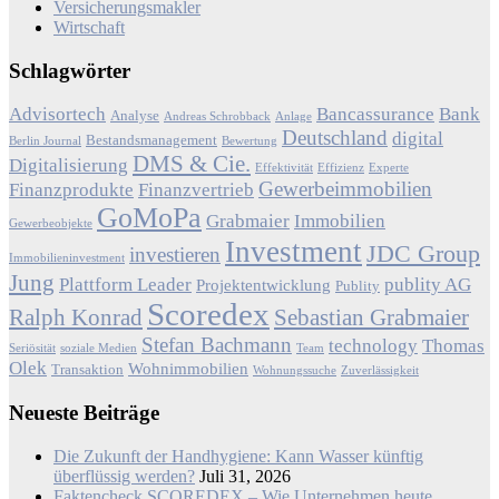
Versicherungsmakler
Wirtschaft
Schlagwörter
Advisortech
Bancassurance
Bank
Analyse
Andreas Schrobback
Anlage
Deutschland
digital
Bestandsmanagement
Berlin Journal
Bewertung
DMS & Cie.
Digitalisierung
Effektivität
Effizienz
Experte
Gewerbeimmobilien
Finanzprodukte
Finanzvertrieb
GoMoPa
Grabmaier
Immobilien
Gewerbeobjekte
Investment
JDC Group
investieren
Immobilieninvestment
Jung
Plattform Leader
publity AG
Projektentwicklung
Publity
Scoredex
Ralph Konrad
Sebastian Grabmaier
Stefan Bachmann
technology
Thomas
Seriösität
soziale Medien
Team
Olek
Wohnimmobilien
Transaktion
Wohnungssuche
Zuverlässigkeit
Neueste Beiträge
Die Zukunft der Handhygiene: Kann Wasser künftig
überflüssig werden?
Juli 31, 2026
Faktencheck SCOREDEX – Wie Unternehmen heute