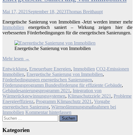
Mai 17, 2021
September 18, 2023
Thomas Breithaupt
Energetische Sanierung von Immobilien -Jetzt werden immer mehr
Immobilien
energetisch saniert – Wirkung zeigen hier die
verbesserten Förderbedingungen für die energetischen Sanierungen.
Energetische Sanierung von Immobilien
Mehr lesen
→
Entwicklung
,
Erneuerbare Energien
,
Immobilien
CO2-Emissionen
Immobilien
,
Energetische Sanierung von Immobilien
,
Förderbedingungen energetischen Sanierungen
,
Förderungsprogramm Bundesförderung für effiziente Gebäude
,
Gebäudesanierungsprogramm 2021
,
Integration von
Wärmerückgewinnungssystemen
,
Klimaschutzziele 2021
,
Probleme
Energieeffizienz
,
Programm Klimaschutz 2021
,
Vorgabe
energetischen Sanierung
,
Wärmedämmungsmaßnahmen bei
Immobilien
Kommentar hinterlassen
Suchen
nach:
Kategorien