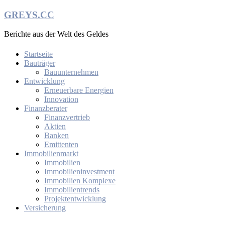
Zum
GREYS.CC
Inhalt
springen
Berichte aus der Welt des Geldes
Startseite
Bauträger
Bauunternehmen
Entwicklung
Erneuerbare Energien
Innovation
Finanzberater
Finanzvertrieb
Aktien
Banken
Emittenten
Immobilienmarkt
Immobilien
Immobilieninvestment
Immobilien Komplexe
Immobilientrends
Projektentwicklung
Versicherung