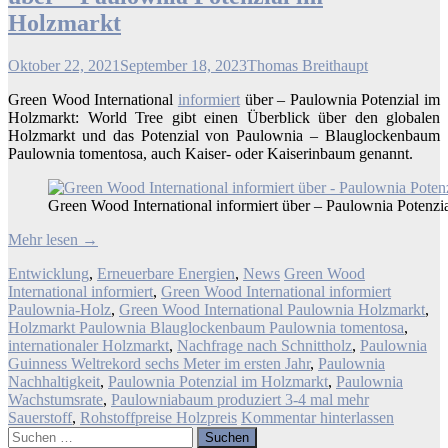
Holzmarkt
Oktober 22, 2021
September 18, 2023
Thomas Breithaupt
Green Wood International
informiert
über – Paulownia Potenzial im
Holzmarkt: World Tree gibt einen Überblick über den globalen
Holzmarkt und das Potenzial von Paulownia – Blauglockenbaum
Paulownia tomentosa, auch Kaiser- oder Kaiserinbaum genannt.
Green Wood International informiert über – Paulownia Potenzi
Mehr lesen
→
Entwicklung
,
Erneuerbare Energien
,
News
Green Wood
International informiert
,
Green Wood International informiert
Paulownia-Holz
,
Green Wood International Paulownia Holzmarkt
,
Holzmarkt Paulownia Blauglockenbaum Paulownia tomentosa
,
internationaler Holzmarkt
,
Nachfrage nach Schnittholz
,
Paulownia
Guinness Weltrekord sechs Meter im ersten Jahr
,
Paulownia
Nachhaltigkeit
,
Paulownia Potenzial im Holzmarkt
,
Paulownia
Wachstumsrate
,
Paulowniabaum produziert 3-4 mal mehr
Sauerstoff
,
Rohstoffpreise Holzpreis
Kommentar hinterlassen
Suchen