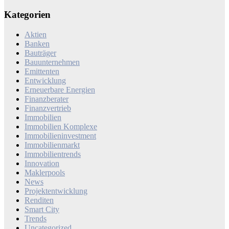
nach:
Kategorien
Aktien
Banken
Bauträger
Bauunternehmen
Emittenten
Entwicklung
Erneuerbare Energien
Finanzberater
Finanzvertrieb
Immobilien
Immobilien Komplexe
Immobilieninvestment
Immobilienmarkt
Immobilientrends
Innovation
Maklerpools
News
Projektentwicklung
Renditen
Smart City
Trends
Uncategorized