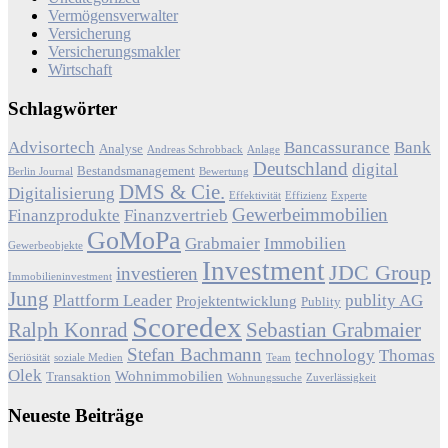
Vermögensverwalter
Versicherung
Versicherungsmakler
Wirtschaft
Schlagwörter
Advisortech
Bancassurance
Bank
Analyse
Andreas Schrobback
Anlage
Deutschland
digital
Bestandsmanagement
Berlin Journal
Bewertung
DMS & Cie.
Digitalisierung
Effektivität
Effizienz
Experte
Gewerbeimmobilien
Finanzprodukte
Finanzvertrieb
GoMoPa
Grabmaier
Immobilien
Gewerbeobjekte
Investment
JDC Group
investieren
Immobilieninvestment
Jung
Plattform Leader
publity AG
Projektentwicklung
Publity
Scoredex
Ralph Konrad
Sebastian Grabmaier
Stefan Bachmann
technology
Thomas
Seriösität
soziale Medien
Team
Olek
Wohnimmobilien
Transaktion
Wohnungssuche
Zuverlässigkeit
Neueste Beiträge