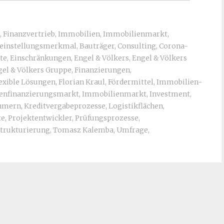
,
Finanzvertrieb
,
Immobilien
,
Immobilienmarkt
,
leinstellungsmerkmal
,
Bauträger
,
Consulting
,
Corona-
te
,
Einschränkungen
,
Engel & Völkers
,
Engel & Völkers
gel & Völkers Gruppe
,
Finanzierungen
,
lexible Lösungen
,
Florian Kraul
,
Fördermittel
,
Immobilien-
enfinanzierungsmarkt
,
Immobilienmarkt
,
Investment
,
ehmern
,
Kreditvergabeprozesse
,
Logistikflächen
,
te
,
Projektentwickler
,
Prüfungsprozesse
,
trukturierung
,
Tomasz Kalemba
,
Umfrage
,