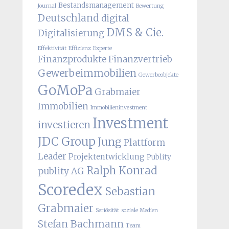
Bestandsmanagement
Journal
Bewertung
Deutschland
digital
DMS & Cie.
Digitalisierung
Effektivität
Effizienz
Experte
Finanzprodukte
Finanzvertrieb
Gewerbeimmobilien
Gewerbeobjekte
GoMoPa
Grabmaier
Immobilien
Immobilieninvestment
Investment
investieren
JDC Group
Jung
Plattform
Leader
Projektentwicklung
Publity
Ralph Konrad
publity AG
Scoredex
Sebastian
Grabmaier
Seriösität
soziale Medien
Stefan Bachmann
Team