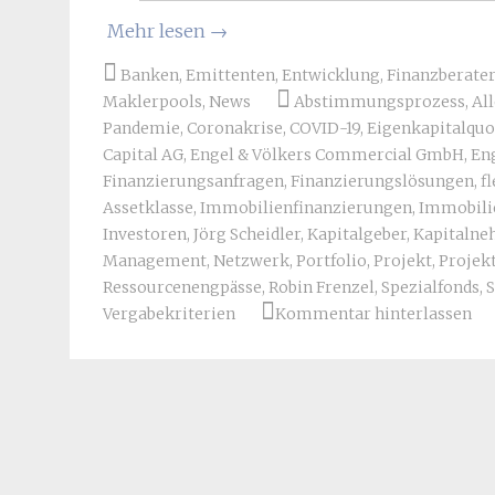
Mehr lesen
→
Banken
,
Emittenten
,
Entwicklung
,
Finanzberater
Maklerpools
,
News
Abstimmungsprozess
,
Al
Pandemie
,
Coronakrise
,
COVID-19
,
Eigenkapitalquo
Capital AG
,
Engel & Völkers Commercial GmbH
,
En
Finanzierungsanfragen
,
Finanzierungslösungen
,
f
Assetklasse
,
Immobilienfinanzierungen
,
Immobili
Investoren
,
Jörg Scheidler
,
Kapitalgeber
,
Kapitaln
Management
,
Netzwerk
,
Portfolio
,
Projekt
,
Projek
Ressourcenengpässe
,
Robin Frenzel
,
Spezialfonds
,
S
Vergabekriterien
Kommentar hinterlassen