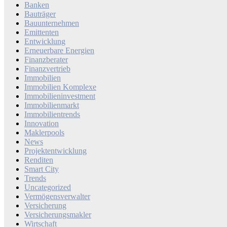
Banken
Bauträger
Bauunternehmen
Emittenten
Entwicklung
Erneuerbare Energien
Finanzberater
Finanzvertrieb
Immobilien
Immobilien Komplexe
Immobilieninvestment
Immobilienmarkt
Immobilientrends
Innovation
Maklerpools
News
Projektentwicklung
Renditen
Smart City
Trends
Uncategorized
Vermögensverwalter
Versicherung
Versicherungsmakler
Wirtschaft