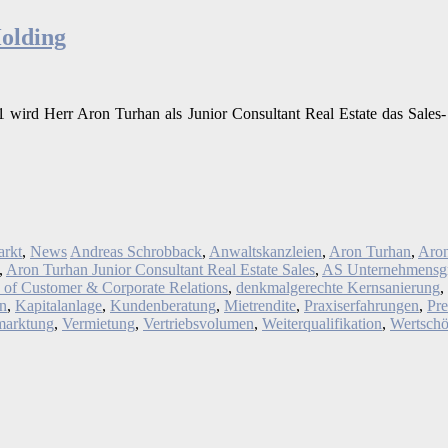
olding
rd Herr Aron Turhan als Junior Consultant Real Estate das Sales-
arkt
,
News
Andreas Schrobback
,
Anwaltskanzleien
,
Aron Turhan
,
Aron
,
Aron Turhan Junior Consultant Real Estate Sales
,
AS Unternehmensg
 of Customer & Corporate Relations
,
denkmalgerechte Kernsanierung
,
in
,
Kapitalanlage
,
Kundenberatung
,
Mietrendite
,
Praxiserfahrungen
,
Pr
marktung
,
Vermietung
,
Vertriebsvolumen
,
Weiterqualifikation
,
Wertschö