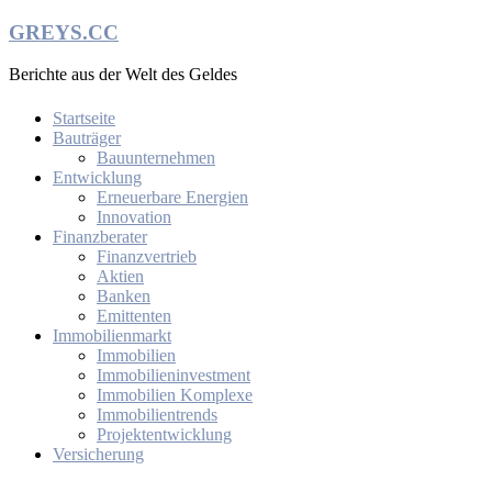
Zum
GREYS.CC
Inhalt
springen
Berichte aus der Welt des Geldes
Startseite
Bauträger
Bauunternehmen
Entwicklung
Erneuerbare Energien
Innovation
Finanzberater
Finanzvertrieb
Aktien
Banken
Emittenten
Immobilienmarkt
Immobilien
Immobilieninvestment
Immobilien Komplexe
Immobilientrends
Projektentwicklung
Versicherung