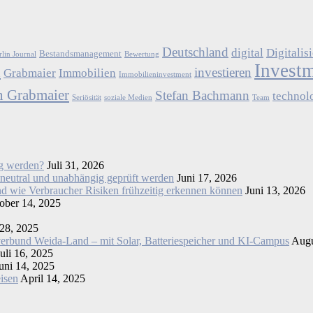
Deutschland
digital
Digitalis
Bestandsmanagement
rlin Journal
Bewertung
Invest
a
investieren
Grabmaier
Immobilien
Immobilieninvestment
n Grabmaier
Stefan Bachmann
technol
Seriösität
soziale Medien
Team
ig werden?
Juli 31, 2026
utral und unabhängig geprüft werden
Juni 17, 2026
d wie Verbraucher Risiken frühzeitig erkennen können
Juni 13, 2026
ober 14, 2025
28, 2025
verbund Weida-Land – mit Solar, Batteriespeicher und KI-Campus
Augu
Juli 16, 2025
uni 14, 2025
eisen
April 14, 2025