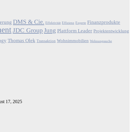
DMS & Cie.
ierung
Finanzprodukte
Effektivität
Effizienz
Experte
ment
JDC Group
Jung
Plattform Leader
Projektentwicklung
ogy
Thomas Olek
Wohnimmobilien
Transaktion
Wohnungssuche
st 17, 2025