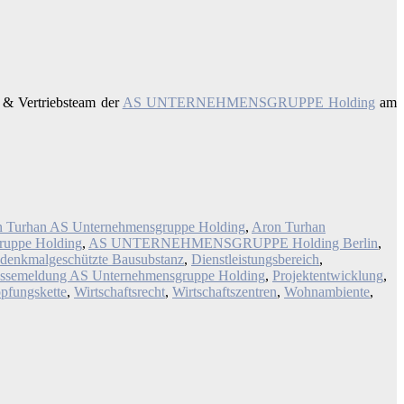
 & Vertriebsteam der
AS UNTERNEHMENSGRUPPE Holding
am
 Turhan AS Unternehmensgruppe Holding
,
Aron Turhan
ruppe Holding
,
AS UNTERNEHMENSGRUPPE Holding Berlin
,
denkmalgeschützte Bausubstanz
,
Dienstleistungsbereich
,
essemeldung AS Unternehmensgruppe Holding
,
Projektentwicklung
,
pfungskette
,
Wirtschaftsrecht
,
Wirtschaftszentren
,
Wohnambiente
,