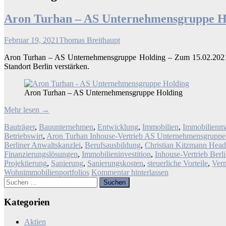
Aron Turhan – AS Unternehmensgruppe H
Februar 19, 2021
Thomas Breithaupt
Aron Turhan – AS Unternehmensgruppe Holding – Zum 15.02.2021 wi
Standort Berlin verstärken.
Aron Turhan – AS Unternehmensgruppe Holding
Mehr lesen
→
Bauträger
,
Bauunternehmen
,
Entwicklung
,
Immobilien
,
Immobilienm
Betriebswirt
,
Aron Turhan Inhouse-Vertrieb AS Unternehmensgruppe
Berliner Anwaltskanzlei
,
Berufsausbildung
,
Christian Kitzmann Head
Finanzierungslösungen
,
Immobilieninvestition
,
Inhouse-Vertrieb Berl
Projektierung
,
Sanierung
,
Sanierungskosten
,
steuerliche Vorteile
,
Ver
Wohnimmobilienportfolios
Kommentar hinterlassen
Suchen
nach:
Kategorien
Aktien