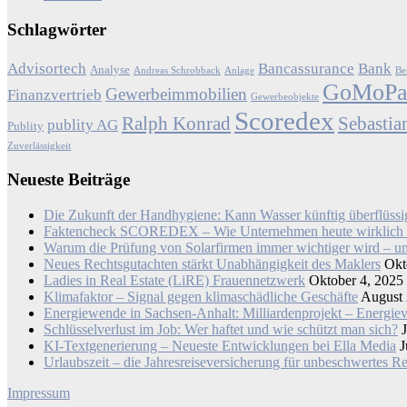
Schlagwörter
Advisortech
Bancassurance
Bank
Analyse
Andreas Schrobback
Anlage
Be
GoMoP
Gewerbeimmobilien
Finanzvertrieb
Gewerbeobjekte
Scoredex
Ralph Konrad
Sebastia
publity AG
Publity
Zuverlässigkeit
Neueste Beiträge
Die Zukunft der Handhygiene: Kann Wasser künftig überflüss
Faktencheck SCOREDEX – Wie Unternehmen heute wirklich ne
Warum die Prüfung von Solarfirmen immer wichtiger wird – un
Neues Rechtsgutachten stärkt Unabhängigkeit des Maklers
Okt
Ladies in Real Estate (LiRE) Frauennetzwerk
Oktober 4, 2025
Klimafaktor – Signal gegen klimaschädliche Geschäfte
August 
Energiewende in Sachsen-Anhalt: Milliardenprojekt – Energie
Schlüsselverlust im Job: Wer haftet und wie schützt man sich?
KI-Textgenerierung – Neueste Entwicklungen bei Ella Media
J
Urlaubszeit – die Jahresreiseversicherung für unbeschwertes R
Impressum