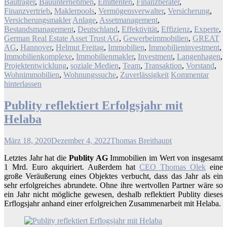
Bauträger
,
Bauunternehmen
,
Emittenten
,
Finanzberater
,
Finanzvertrieb
,
Maklerpools
,
Vermögensverwalter
,
Versicherung
,
Versicherungsmakler
Anlage
,
Assetmanagement
,
Bestandsmanagement
,
Deutschland
,
Effektivität
,
Effizienz
,
Experte
,
German Real Estate Asset Trust AG
,
Gewerbeimmobilien
,
GREAT
AG
,
Hannover
,
Helmut Freitag
,
Immobilien
,
Immobilieninvestment
,
Immobilienkomplexe
,
Immobilienmakler
,
Investment
,
Langenhagen
,
Projektentwicklung
,
soziale Medien
,
Team
,
Transaktion
,
Vorstand
,
Wohnimmobilien
,
Wohnungssuche
,
Zuverlässigkeit
Kommentar
hinterlassen
Publity reflektiert Erfolgsjahr mit
Helaba
März 18, 2020
Dezember 4, 2022
Thomas Breithaupt
Letztes Jahr hat die
Publity AG
Immobilien im Wert von insgesamt
1 Mrd. Euro akquiriert. Außerdem hat
CEO Thomas Olek
eine
große Veräußerung eines Objektes verbucht, dass das Jahr als ein
sehr erfolgreiches abrundete. Ohne ihre wertvollen Partner wäre so
ein Jahr nicht mögliche gewesen, deshalb reflektiert Publity dieses
Erflogsjahr anhand einer erfolgreichen Zusammenarbeit mit Helaba.