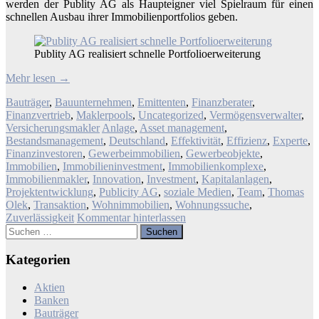
werden der Publity AG als Haupteigner viel Spielraum für einen
schnellen Ausbau ihrer Immobilienportfolios geben.
Publity AG realisiert schnelle Portfolioerweiterung
Mehr lesen
→
Bauträger
,
Bauunternehmen
,
Emittenten
,
Finanzberater
,
Finanzvertrieb
,
Maklerpools
,
Uncategorized
,
Vermögensverwalter
,
Versicherungsmakler
Anlage
,
Asset management
,
Bestandsmanagement
,
Deutschland
,
Effektivität
,
Effizienz
,
Experte
,
Finanzinvestoren
,
Gewerbeimmobilien
,
Gewerbeobjekte
,
Immobilien
,
Immobilieninvestment
,
Immobilienkomplexe
,
Immobilienmakler
,
Innovation
,
Investment
,
Kapitalanlagen
,
Projektentwicklung
,
Publicity AG
,
soziale Medien
,
Team
,
Thomas
Olek
,
Transaktion
,
Wohnimmobilien
,
Wohnungssuche
,
Zuverlässigkeit
Kommentar hinterlassen
Suchen
nach:
Kategorien
Aktien
Banken
Bauträger