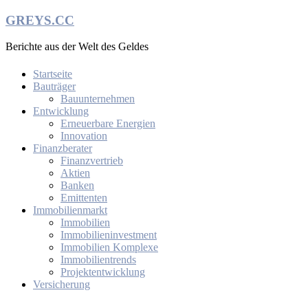
Zum
GREYS.CC
Inhalt
springen
Berichte aus der Welt des Geldes
Startseite
Bauträger
Bauunternehmen
Entwicklung
Erneuerbare Energien
Innovation
Finanzberater
Finanzvertrieb
Aktien
Banken
Emittenten
Immobilienmarkt
Immobilien
Immobilieninvestment
Immobilien Komplexe
Immobilientrends
Projektentwicklung
Versicherung