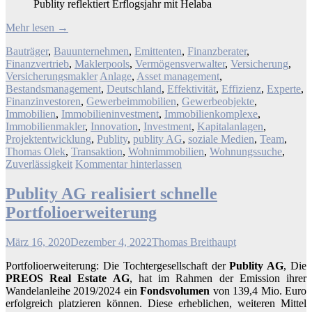
Publity reflektiert Erflogsjahr mit Helaba
Mehr lesen
→
Bauträger
,
Bauunternehmen
,
Emittenten
,
Finanzberater
,
Finanzvertrieb
,
Maklerpools
,
Vermögensverwalter
,
Versicherung
,
Versicherungsmakler
Anlage
,
Asset management
,
Bestandsmanagement
,
Deutschland
,
Effektivität
,
Effizienz
,
Experte
,
Finanzinvestoren
,
Gewerbeimmobilien
,
Gewerbeobjekte
,
Immobilien
,
Immobilieninvestment
,
Immobilienkomplexe
,
Immobilienmakler
,
Innovation
,
Investment
,
Kapitalanlagen
,
Projektentwicklung
,
Publity
,
publity AG
,
soziale Medien
,
Team
,
Thomas Olek
,
Transaktion
,
Wohnimmobilien
,
Wohnungssuche
,
Zuverlässigkeit
Kommentar hinterlassen
Publity AG realisiert schnelle
Portfolioerweiterung
März 16, 2020
Dezember 4, 2022
Thomas Breithaupt
Portfolioerweiterung: Die Tochtergesellschaft der
Publity AG
, Die
PREOS
Real Estate AG
, hat im Rahmen der Emission ihrer
Wandelanleihe 2019/2024 ein
Fondsvolumen
von 139,4 Mio. Euro
erfolgreich platzieren können. Diese erheblichen, weiteren Mittel