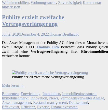
Wohnimmobilien
,
Wohnungssuche
,
Zuverlässigkeit
Kommentar
hinterlassen
Publity erzielt zweifache
Vertragsverlängerung
Juli 2, 2020
Dezember 4, 2022
Thomas Breithaupt
Das Asset Management der Publity AG feiert diesen Monat bereits
zwei Erfolge.
CEO
Thomas Olek
berichtet, dass Publity gleich
zwei mal eine
Vertragsverlängerung
ihrer
Büroimmobilien
verbuchen konnte.
Publity erzielt zweifache Vertragsverlängerung
Mehr lesen
→
Emittenten
,
Entwicklung
,
Immobilien
,
Immobilieninvestment
,
Immobilienmarkt
,
Innovation
,
News
,
Vermögensverwalter
Anlage
,
Asset management
,
Bestandsmanagement
,
Deutschland
,
Effektivität
,
Effizienz
,
Experte
,
Finanzinvestoren
,