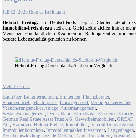
Juli 12, 2020
Thomas Breithaupt
Helmut Freitag:
In Deutschlands Top 7 Städten steigt das
Immobilien-Preisniveau
stetig an. Gleichzeitig ziehen immer mehr
Menschen von ländlichen Regionen in Ballungszentren um eine
bessere Lebensqualität genießen zu können.
Helmut-Freitag-Deutschlands-Städte-im-Vergleich
Mehr lesen
→
Bauträger
,
Bauunternehmen
,
Emittenten
,
Finanzberater
,
Finanzvertrieb
,
Maklerpools
,
Uncategorized
,
Vermögensverwalter
,
Versicherungsmakler
Anlage
,
Assetmanagement
,
Bestandsmanagement
,
Deutschland
,
Effektivität
,
Effizienz
,
Experte
,
German Real Estate Asset Trust AG
,
Gewerbeimmobilien
,
GREAT
AG
,
Hannover
,
Helmut Freitag
,
Immobilien
,
Immobilieninvestment
,
Immobilienkomplexe
,
Immobilienmakler
,
Investment
,
Langenhagen
,
Projektentwicklung
,
soziale Medien
,
Team
,
Transaktion
,
Vorstand
,