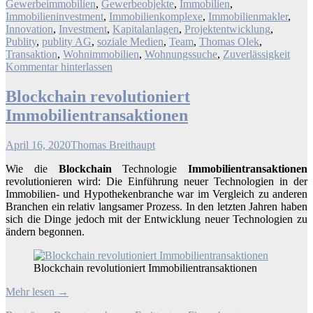
Gewerbeimmobilien
,
Gewerbeobjekte
,
Immobilien
,
Immobilieninvestment
,
Immobilienkomplexe
,
Immobilienmakler
,
Innovation
,
Investment
,
Kapitalanlagen
,
Projektentwicklung
,
Publity
,
publity AG
,
soziale Medien
,
Team
,
Thomas Olek
,
Transaktion
,
Wohnimmobilien
,
Wohnungssuche
,
Zuverlässigkeit
Kommentar hinterlassen
Blockchain revolutioniert
Immobilientransaktionen
April 16, 2020
Thomas Breithaupt
Wie die
Blockchain
Technologie
Immobilientransaktionen
revolutionieren wird: Die Einführung neuer Technologien in der
Immobilien- und Hypothekenbranche war im Vergleich zu anderen
Branchen ein relativ langsamer Prozess. In den letzten Jahren haben
sich die Dinge jedoch mit der Entwicklung neuer Technologien zu
ändern begonnen.
Blockchain revolutioniert Immobilientransaktionen
Mehr lesen
→