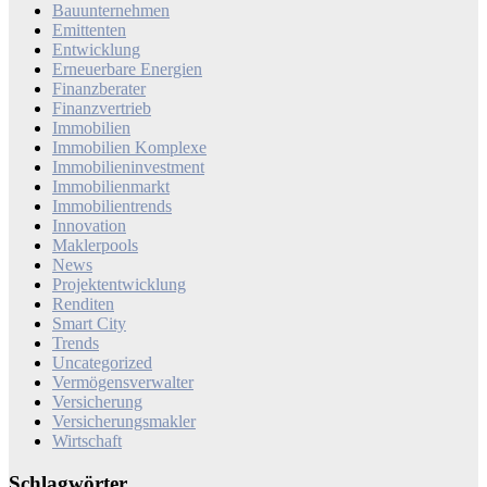
Bauunternehmen
Emittenten
Entwicklung
Erneuerbare Energien
Finanzberater
Finanzvertrieb
Immobilien
Immobilien Komplexe
Immobilieninvestment
Immobilienmarkt
Immobilientrends
Innovation
Maklerpools
News
Projektentwicklung
Renditen
Smart City
Trends
Uncategorized
Vermögensverwalter
Versicherung
Versicherungsmakler
Wirtschaft
Schlagwörter