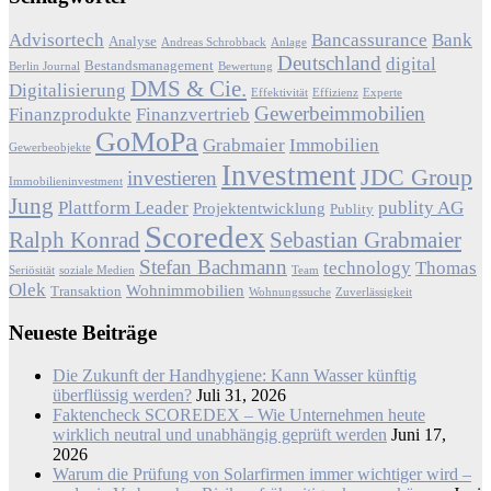
Advisortech
Bancassurance
Bank
Analyse
Andreas Schrobback
Anlage
Deutschland
digital
Bestandsmanagement
Berlin Journal
Bewertung
DMS & Cie.
Digitalisierung
Effektivität
Effizienz
Experte
Gewerbeimmobilien
Finanzprodukte
Finanzvertrieb
GoMoPa
Grabmaier
Immobilien
Gewerbeobjekte
Investment
JDC Group
investieren
Immobilieninvestment
Jung
Plattform Leader
publity AG
Projektentwicklung
Publity
Scoredex
Ralph Konrad
Sebastian Grabmaier
Stefan Bachmann
technology
Thomas
Seriösität
soziale Medien
Team
Olek
Wohnimmobilien
Transaktion
Wohnungssuche
Zuverlässigkeit
Neueste Beiträge
Die Zukunft der Handhygiene: Kann Wasser künftig
überflüssig werden?
Juli 31, 2026
Faktencheck SCOREDEX – Wie Unternehmen heute
wirklich neutral und unabhängig geprüft werden
Juni 17,
2026
Warum die Prüfung von Solarfirmen immer wichtiger wird –