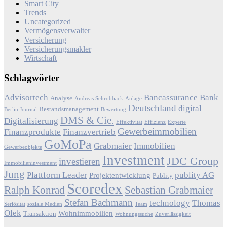
Smart City
Trends
Uncategorized
Vermögensverwalter
Versicherung
Versicherungsmakler
Wirtschaft
Schlagwörter
Advisortech
Bancassurance
Bank
Analyse
Andreas Schrobback
Anlage
Deutschland
digital
Bestandsmanagement
Berlin Journal
Bewertung
DMS & Cie.
Digitalisierung
Effektivität
Effizienz
Experte
Gewerbeimmobilien
Finanzprodukte
Finanzvertrieb
GoMoPa
Grabmaier
Immobilien
Gewerbeobjekte
Investment
JDC Group
investieren
Immobilieninvestment
Jung
Plattform Leader
publity AG
Projektentwicklung
Publity
Scoredex
Ralph Konrad
Sebastian Grabmaier
Stefan Bachmann
technology
Thomas
Seriösität
soziale Medien
Team
Olek
Wohnimmobilien
Transaktion
Wohnungssuche
Zuverlässigkeit