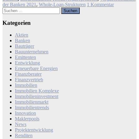
der Banken 2021
,
Whole-Loan-Strukturen
1 Kommentar
Suchen
nach:
Kategorien
Aktien
Banken
Bauträger
Bauunternehmen
Emittenten
Entwicklung
Erneuerbare Energien
Finanzberater
Finanzvertrieb
Immobilien
Immobilien Komplexe
Immobilieninvestment
Immobilienmarkt
Immobilientrends
Innovation
Maklerpools
News
Projektentwicklung
Renditen