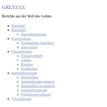
Zum
GREYS.CC
Inhalt
springen
Berichte aus der Welt des Geldes
Startseite
Bauträger
Bauunternehmen
Entwicklung
Erneuerbare Energien
Innovation
Finanzberater
Finanzvertrieb
Aktien
Banken
Emittenten
Immobilienmarkt
Immobilien
Immobilieninvestment
Immobilien Komplexe
Immobilientrends
Projektentwicklung
Versicherung