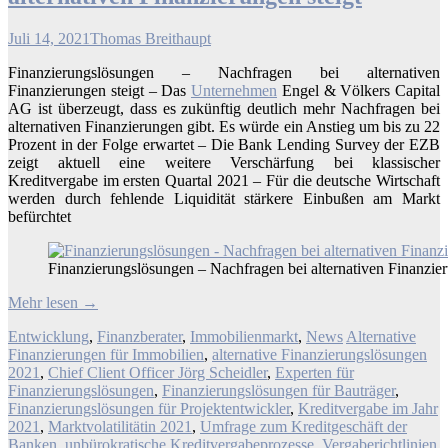
Juli 14, 2021
Thomas Breithaupt
Finanzierungslösungen – Nachfragen bei alternativen
Finanzierungen steigt – Das
Unternehmen
Engel & Völkers Capital
AG ist überzeugt, dass es zukünftig deutlich mehr Nachfragen bei
alternativen Finanzierungen gibt. Es würde ein Anstieg um bis zu 22
Prozent in der Folge erwartet – Die Bank Lending Survey der EZB
zeigt aktuell eine weitere Verschärfung bei klassischer
Kreditvergabe im ersten Quartal 2021 – Für die deutsche Wirtschaft
werden durch fehlende Liquidität stärkere Einbußen am Markt
befürchtet
Finanzierungslösungen – Nachfragen bei alternativen Finanzier
Mehr lesen
→
Entwicklung
,
Finanzberater
,
Immobilienmarkt
,
News
Alternative
Finanzierungen für Immobilien
,
alternative Finanzierungslösungen
2021
,
Chief Client Officer Jörg Scheidler
,
Experten für
Finanzierungslösungen
,
Finanzierungslösungen für Bauträger
,
Finanzierungslösungen für Projektentwickler
,
Kreditvergabe im Jahr
2021
,
Marktvolatilitätin 2021
,
Umfrage zum Kreditgeschäft der
Banken
,
unbürokratische Kreditvergabeprozesse
,
Vergaberichtlinien