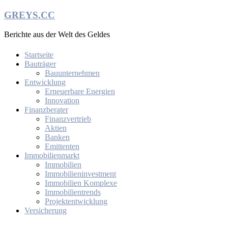
Zum
GREYS.CC
Inhalt
springen
Berichte aus der Welt des Geldes
Startseite
Bauträger
Bauunternehmen
Entwicklung
Erneuerbare Energien
Innovation
Finanzberater
Finanzvertrieb
Aktien
Banken
Emittenten
Immobilienmarkt
Immobilien
Immobilieninvestment
Immobilien Komplexe
Immobilientrends
Projektentwicklung
Versicherung