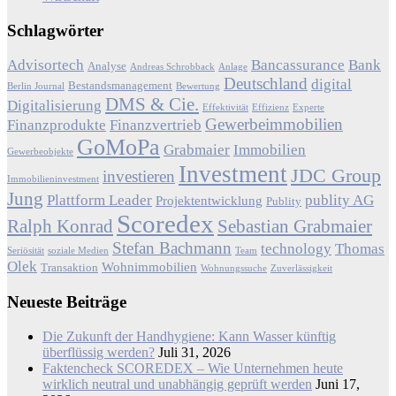
Schlagwörter
Advisortech
Bancassurance
Bank
Analyse
Andreas Schrobback
Anlage
Deutschland
digital
Bestandsmanagement
Berlin Journal
Bewertung
DMS & Cie.
Digitalisierung
Effektivität
Effizienz
Experte
Gewerbeimmobilien
Finanzprodukte
Finanzvertrieb
GoMoPa
Grabmaier
Immobilien
Gewerbeobjekte
Investment
JDC Group
investieren
Immobilieninvestment
Jung
Plattform Leader
publity AG
Projektentwicklung
Publity
Scoredex
Ralph Konrad
Sebastian Grabmaier
Stefan Bachmann
technology
Thomas
Seriösität
soziale Medien
Team
Olek
Wohnimmobilien
Transaktion
Wohnungssuche
Zuverlässigkeit
Neueste Beiträge
Die Zukunft der Handhygiene: Kann Wasser künftig
überflüssig werden?
Juli 31, 2026
Faktencheck SCOREDEX – Wie Unternehmen heute
wirklich neutral und unabhängig geprüft werden
Juni 17,