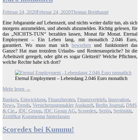
Februar 24, 2020
Februar 24, 2020
Thomas Breithaupt
Eine Jobgarantie auf Lebenszeit, und nichts weiter dafür tun, als sich
morgens anzumelden, und abends abzumelden. Richtig gelesen, für
das „NICHTS-TUN“ bezahlen lassen, Monat für Monat. Eternal
Employment – Ein Leben lang, mit monatlich 2.046 Euro,
garantiert. Wo muss man sich
bewerben
und funktioniert das
Ganze? Hat man trotzdem Urlaubs- und Rentenansprüche? Ist die
Arbeitszeit geregelt, oder gibt es sogar Gleitzeit? Welche Pflichten,
welche Rechte habe ich dort?
Eternal Employment – Lebenslang 2.046 Euro monatlich
Mehr lesen
→
Banken
,
Entwicklung
,
Finanzberater
,
Finanzvertrieb
,
Innovation
,
News
,
Trends
,
Versicherungsmakler
Auskunft
,
Berlin Journal
,
DMS
& Cie.
,
JDC Group
,
JDC Group AG
,
Scoredex
,
Seriös
,
Seriösität
,
Zertifikat
Kommentar hinterlassen
Scoredex bei Kununu!