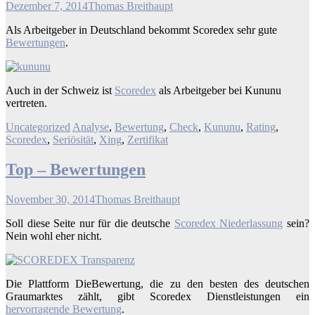
Dezember 7, 2014
Thomas Breithaupt
Als Arbeitgeber in Deutschland bekommt Scoredex sehr gute
Bewertungen
.
Auch in der Schweiz ist
Scoredex
als Arbeitgeber bei Kununu
vertreten.
Uncategorized
Analyse
,
Bewertung
,
Check
,
Kununu
,
Rating
,
Scoredex
,
Seriösität
,
Xing
,
Zertifikat
Top – Bewertungen
November 30, 2014
Thomas Breithaupt
Soll diese Seite nur für die deutsche
Scoredex Niederlassung
sein?
Nein wohl eher nicht.
Die Plattform DieBewertung, die zu den besten des deutschen
Graumarktes zählt, gibt Scoredex Dienstleistungen ein
hervorragende Bewertung
.