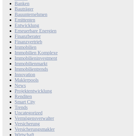
Banken
Bauträger
Bauunternehmen
Emittenten
Entwicklung
Erneuerbare Energien
Finanzberater
Finanzvertrieb
Immobilien
Immobilien Komplexe
Immobilieninvestment
Immobilienmarkt
Immobilientrends
Innovation
Maklerpools
News
Projektentwicklung
Renditen
Smart City
Trends
Uncategorized
Vermögensverwalter
Versicherung
Versicherungsmakler
Wirtschaft