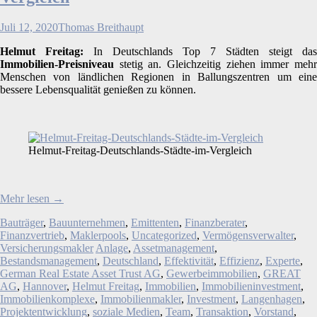
Juli 12, 2020
Thomas Breithaupt
Helmut Freitag:
In Deutschlands Top 7 Städten steigt das
Immobilien-Preisniveau
stetig an. Gleichzeitig ziehen immer mehr
Menschen von ländlichen Regionen in Ballungszentren um eine
bessere Lebensqualität genießen zu können.
Helmut-Freitag-Deutschlands-Städte-im-Vergleich
Mehr lesen
→
Bauträger
,
Bauunternehmen
,
Emittenten
,
Finanzberater
,
Finanzvertrieb
,
Maklerpools
,
Uncategorized
,
Vermögensverwalter
,
Versicherungsmakler
Anlage
,
Assetmanagement
,
Bestandsmanagement
,
Deutschland
,
Effektivität
,
Effizienz
,
Experte
,
German Real Estate Asset Trust AG
,
Gewerbeimmobilien
,
GREAT
AG
,
Hannover
,
Helmut Freitag
,
Immobilien
,
Immobilieninvestment
,
Immobilienkomplexe
,
Immobilienmakler
,
Investment
,
Langenhagen
,
Projektentwicklung
,
soziale Medien
,
Team
,
Transaktion
,
Vorstand
,