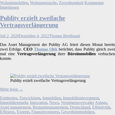
Wohnimmobilien
,
Wohnungssuche
,
Zuverlässigkeit
Kommentar
hinterlassen
Publity erzielt zweifache
Vertragsverlängerung
Juli 2, 2020
Dezember 4, 2022
Thomas Breithaupt
Das Asset Management der Publity AG feiert diesen Monat bereits
zwei Erfolge.
CEO
Thomas Olek
berichtet, dass Publity gleich zwe
mal eine
Vertragsverlängerung
ihrer
Büroimmobilien
verbuche
konnte.
Publity erzielt zweifache Vertragsverlängerung
Mehr lesen
→
Emittenten
,
Entwicklung
,
Immobilien
,
Immobilieninvestment
,
Immobilienmarkt
,
Innovation
,
News
,
Vermögensverwalter
Anlage
,
Asset management
,
Bestandsmanagement
,
Deutschland
,
Effektivität
,
Effizienz
,
Experte
,
Finanzinvestoren
,
Gewerbeimmobilien
,