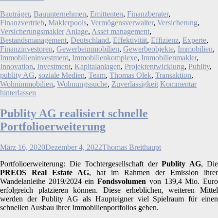
Bauträger
,
Bauunternehmen
,
Emittenten
,
Finanzberater
,
Finanzvertrieb
,
Maklerpools
,
Vermögensverwalter
,
Versicherung
,
Versicherungsmakler
Anlage
,
Asset management
,
Bestandsmanagement
,
Deutschland
,
Effektivität
,
Effizienz
,
Experte
,
Finanzinvestoren
,
Gewerbeimmobilien
,
Gewerbeobjekte
,
Immobilien
,
Immobilieninvestment
,
Immobilienkomplexe
,
Immobilienmakler
,
Innovation
,
Investment
,
Kapitalanlagen
,
Projektentwicklung
,
Publity
,
publity AG
,
soziale Medien
,
Team
,
Thomas Olek
,
Transaktion
,
Wohnimmobilien
,
Wohnungssuche
,
Zuverlässigkeit
Kommentar
hinterlassen
Publity AG realisiert schnelle
Portfolioerweiterung
März 16, 2020
Dezember 4, 2022
Thomas Breithaupt
Portfolioerweiterung: Die Tochtergesellschaft der
Publity AG
, Die
PREOS
Real Estate AG
, hat im Rahmen der Emission ihrer
Wandelanleihe 2019/2024 ein
Fondsvolumen
von 139,4 Mio. Eur
erfolgreich platzieren können. Diese erheblichen, weiteren Mittel
werden der Publity AG als Haupteigner viel Spielraum für einen
schnellen Ausbau ihrer Immobilienportfolios geben.