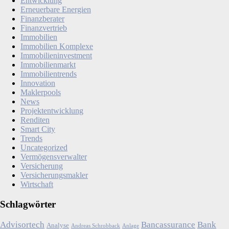
Entwicklung
Erneuerbare Energien
Finanzberater
Finanzvertrieb
Immobilien
Immobilien Komplexe
Immobilieninvestment
Immobilienmarkt
Immobilientrends
Innovation
Maklerpools
News
Projektentwicklung
Renditen
Smart City
Trends
Uncategorized
Vermögensverwalter
Versicherung
Versicherungsmakler
Wirtschaft
Schlagwörter
Advisortech
Bancassurance
Bank
Analyse
Andreas Schrobback
Anlage