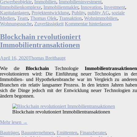
Gewerbeobjekte
,
Immobilien
,
Immobilieninvestment
,
Immobilienkomplexe
,
Immobilienmakler
,
Innovation
,
Investment
,
Kapitalanlagen
,
Projektentwicklung
,
Publity
,
publity AG
,
soziale
Medien
,
Team
,
Thomas Olek
,
Transaktion
,
Wohnimmobilien
,
Wohnungssuche
,
Zuverlässigkeit
Kommentar hinterlassen
Blockchain revolutioniert
Immobilientransaktionen
April 16, 2020
Thomas Breithaupt
Wie die
Blockchain
Technologie
Immobilientransaktionen
revolutionieren wird: Die Einführung neuer Technologien in der
Immobilien- und Hypothekenbranche war im Vergleich zu anderen
Branchen ein relativ langsamer Prozess. In den letzten Jahren haben
sich die Dinge jedoch mit der Entwicklung neuer Technologien zu
ändern begonnen.
Blockchain revolutioniert Immobilientransaktionen
Mehr lesen
→
Bauträger
,
Bauunternehmen
,
Emittenten
,
Finanzberater
,