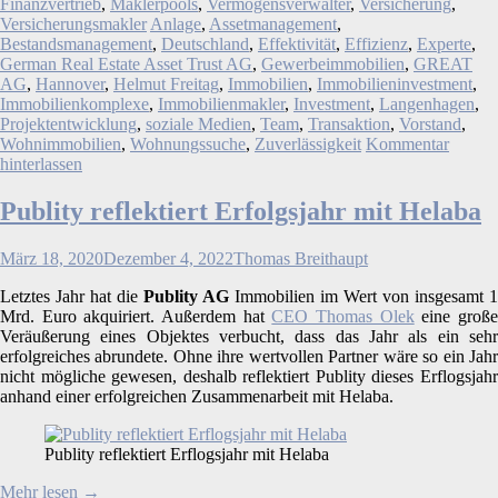
Finanzvertrieb
,
Maklerpools
,
Vermögensverwalter
,
Versicherung
,
Versicherungsmakler
Anlage
,
Assetmanagement
,
Bestandsmanagement
,
Deutschland
,
Effektivität
,
Effizienz
,
Experte
,
German Real Estate Asset Trust AG
,
Gewerbeimmobilien
,
GREAT
AG
,
Hannover
,
Helmut Freitag
,
Immobilien
,
Immobilieninvestment
,
Immobilienkomplexe
,
Immobilienmakler
,
Investment
,
Langenhagen
,
Projektentwicklung
,
soziale Medien
,
Team
,
Transaktion
,
Vorstand
,
Wohnimmobilien
,
Wohnungssuche
,
Zuverlässigkeit
Kommentar
hinterlassen
Publity reflektiert Erfolgsjahr mit Helaba
März 18, 2020
Dezember 4, 2022
Thomas Breithaupt
Letztes Jahr hat die
Publity AG
Immobilien im Wert von insgesamt 1
Mrd. Euro akquiriert. Außerdem hat
CEO Thomas Olek
eine groß
Veräußerung eines Objektes verbucht, dass das Jahr als ein sehr
erfolgreiches abrundete. Ohne ihre wertvollen Partner wäre so ein Jahr
nicht mögliche gewesen, deshalb reflektiert Publity dieses Erflogsjahr
anhand einer erfolgreichen Zusammenarbeit mit Helaba.
Publity reflektiert Erflogsjahr mit Helaba
Mehr lesen
→