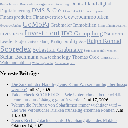
Deutschland
digital
Bestandsmanagement
Berlin Journal
Bewertung
DMS & Cie.
Digitalisierung
Effektivität
Effizienz
Experte
Gewerbeimmobilien
Finanzprodukte
Finanzvertrieb
GoMoPa
Grabmaier
Immobilien
Gewerbeobjekte
Immobilieninvestment
Investment
JDC Group
Jung
investieren
Plattform
Ralph Konrad
Leader
publity AG
Projektentwicklung
Publity
Scoredex
Sebastian Grabmaier
Seriösität
soziale Medien
Stefan Bachmann
technology
Thomas Olek
Transaktion
Team
Wohnimmobilien
Wohnungssuche
Zuverlässigkeit
Neueste Beiträge
Die Zukunft der Handhygiene: Kann Wasser künftig überflüssig
werden?
Juli 31, 2026
Faktencheck SCOREDEX – Wie Unternehmen heute wirklich
neutral und unabhängig geprüft werden
Juni 17, 2026
Warum die Prüfung von Solarfirmen immer wichtiger wird –
und wie Verbraucher Risiken frühzeitig erkennen können
Juni
13, 2026
Neues Rechtsgutachten stärkt Unabhängigkeit des Maklers
Oktober 14, 2025