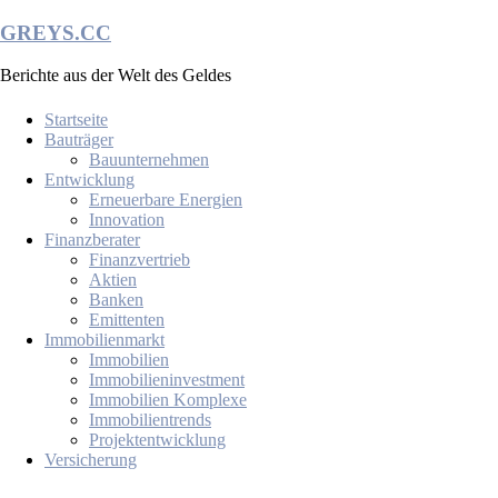
Zum
GREYS.CC
Inhalt
springen
Berichte aus der Welt des Geldes
Startseite
Bauträger
Bauunternehmen
Entwicklung
Erneuerbare Energien
Innovation
Finanzberater
Finanzvertrieb
Aktien
Banken
Emittenten
Immobilienmarkt
Immobilien
Immobilieninvestment
Immobilien Komplexe
Immobilientrends
Projektentwicklung
Versicherung