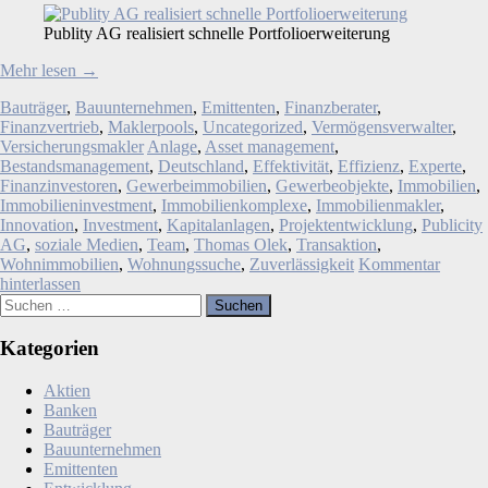
Publity AG realisiert schnelle Portfolioerweiterung
Mehr lesen
→
Bauträger
,
Bauunternehmen
,
Emittenten
,
Finanzberater
,
Finanzvertrieb
,
Maklerpools
,
Uncategorized
,
Vermögensverwalter
,
Versicherungsmakler
Anlage
,
Asset management
,
Bestandsmanagement
,
Deutschland
,
Effektivität
,
Effizienz
,
Experte
,
Finanzinvestoren
,
Gewerbeimmobilien
,
Gewerbeobjekte
,
Immobilien
,
Immobilieninvestment
,
Immobilienkomplexe
,
Immobilienmakler
,
Innovation
,
Investment
,
Kapitalanlagen
,
Projektentwicklung
,
Publicity
AG
,
soziale Medien
,
Team
,
Thomas Olek
,
Transaktion
,
Wohnimmobilien
,
Wohnungssuche
,
Zuverlässigkeit
Kommentar
hinterlassen
Suchen
nach:
Kategorien
Aktien
Banken
Bauträger
Bauunternehmen
Emittenten