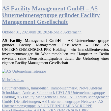
AS Facility Management GmbH – AS
Unternehmensgruppe gründet Facility
Management Gesellschaft
Oktober 31, 2023
Juni 28, 2024
Ronald Ackermann
AS Facility Management GmbH
– AS Unternehmensgruppe
gründet Facility Management Gesellschaft – Die AS
UNTERNEHMENSGRUPPE Holding – ein Immobilieninvestor,
Investmentmanager für Wohnimmobilien mit Hauptsitz in Berlin
erweitert seine Dienstleistungspalette durch die Gründung einer
eigenen Facility Management Gesellschaft.
Mehr lesen
→
Bauunternehmen
,
Immobilien
,
Immobilienmarkt
,
News
Andreas
Schrobback
,
Andreas Schrobback CEO AS Unternehmensgruppe
Holding
,
AS Facility Management GmbH
,
AS Facility Management
GmbH Dienstleistungen
,
AS Unternehmengruppe Netzwerk
,
AS
Unternehmensgruppe
,
AS UNTERNEHMENSGRUPPE
Immobilieninvestor
,
AS UNTERNEHMENSGRUPPE