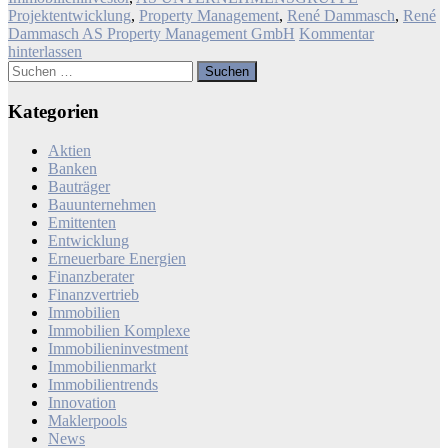
Projektentwicklung
,
Property Management
,
René Dammasch
,
René
Dammasch AS Property Management GmbH
Kommentar
hinterlassen
Suchen
nach:
Kategorien
Aktien
Banken
Bauträger
Bauunternehmen
Emittenten
Entwicklung
Erneuerbare Energien
Finanzberater
Finanzvertrieb
Immobilien
Immobilien Komplexe
Immobilieninvestment
Immobilienmarkt
Immobilientrends
Innovation
Maklerpools
News