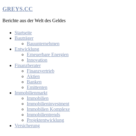
Zum
GREYS.CC
Inhalt
springen
Berichte aus der Welt des Geldes
Startseite
Bauträger
Bauunternehmen
Entwicklung
Erneuerbare Energien
Innovation
Finanzberater
Finanzvertrieb
Aktien
Banken
Emittenten
Immobilienmarkt
Immobilien
Immobilieninvestment
Immobilien Komplexe
Immobilientrends
Projektentwicklung
Versicherung