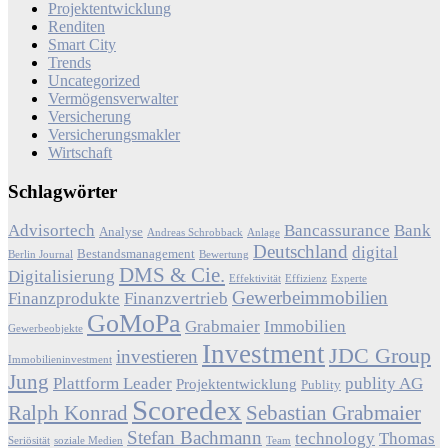
Projektentwicklung
Renditen
Smart City
Trends
Uncategorized
Vermögensverwalter
Versicherung
Versicherungsmakler
Wirtschaft
Schlagwörter
Advisortech
Bancassurance
Bank
Analyse
Andreas Schrobback
Anlage
Deutschland
digital
Bestandsmanagement
Berlin Journal
Bewertung
DMS & Cie.
Digitalisierung
Effektivität
Effizienz
Experte
Gewerbeimmobilien
Finanzprodukte
Finanzvertrieb
GoMoPa
Grabmaier
Immobilien
Gewerbeobjekte
Investment
JDC Group
investieren
Immobilieninvestment
Jung
Plattform Leader
publity AG
Projektentwicklung
Publity
Scoredex
Ralph Konrad
Sebastian Grabmaier
Stefan Bachmann
technology
Thomas
Seriösität
soziale Medien
Team