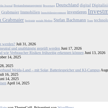
Deutschland
digital
Digitalis
Bestandsmanagement
rlin Journal
Bewertung
Invest
a
investieren
Grabmaier
Immobilien
Immobilieninvestment
n Grabmaier
Stefan Bachmann
technol
Seriösität
soziale Medien
Team
ig werden?
Juli 31, 2026
utral und unabhängig geprüft werden
Juni 17, 2026
d wie Verbraucher Risiken frühzeitig erkennen können
Juni 13, 2026
ober 14, 2025
28, 2025
verbund Weida-Land – mit Solar, Batteriespeicher und KI-Campus
Augu
Juli 16, 2025
uni 14, 2025
eisen
April 14, 2025
diate
von ThemeGrill. Präsentiert von
WordPress
.