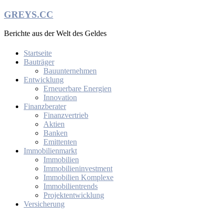
Zum
GREYS.CC
Inhalt
springen
Berichte aus der Welt des Geldes
Startseite
Bauträger
Bauunternehmen
Entwicklung
Erneuerbare Energien
Innovation
Finanzberater
Finanzvertrieb
Aktien
Banken
Emittenten
Immobilienmarkt
Immobilien
Immobilieninvestment
Immobilien Komplexe
Immobilientrends
Projektentwicklung
Versicherung