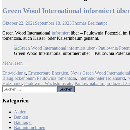
Green Wood International informiert übe
Oktober 22, 2021
September 18, 2023
Thomas Breithaupt
Green Wood International
informiert
über – Paulownia Potenzial im 
tomentosa, auch Kaiser- oder Kaiserinbaum genannt.
Green Wood International informiert über – Paulownia Potenzi
Mehr lesen
→
Entwicklung
,
Erneuerbare Energien
,
News
Green Wood International
Blauglockenbaum Paulownia tomentosa
,
internationaler Holzmarkt
,
N
Holzmarkt
,
Paulownia Wachstumsrate
,
Paulowniabaum produziert 3-4
Suchen
nach:
Kategorien
Aktien
Banken
Bauträger
Bauunternehmen