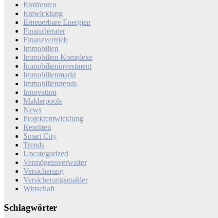
Emittenten
Entwicklung
Erneuerbare Energien
Finanzberater
Finanzvertrieb
Immobilien
Immobilien Komplexe
Immobilieninvestment
Immobilienmarkt
Immobilientrends
Innovation
Maklerpools
News
Projektentwicklung
Renditen
Smart City
Trends
Uncategorized
Vermögensverwalter
Versicherung
Versicherungsmakler
Wirtschaft
Schlagwörter