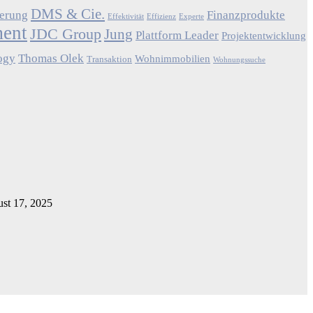
DMS & Cie.
ierung
Finanzprodukte
Effektivität
Effizienz
Experte
ment
JDC Group
Jung
Plattform Leader
Projektentwicklung
ogy
Thomas Olek
Wohnimmobilien
Transaktion
Wohnungssuche
st 17, 2025