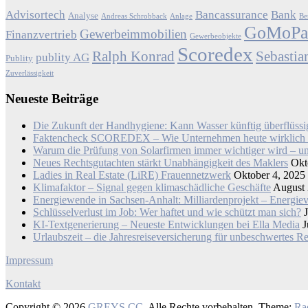
Advisortech
Bancassurance
Bank
Analyse
Andreas Schrobback
Anlage
Be
GoMoP
Gewerbeimmobilien
Finanzvertrieb
Gewerbeobjekte
Scoredex
Ralph Konrad
Sebastia
publity AG
Publity
Zuverlässigkeit
Neueste Beiträge
Die Zukunft der Handhygiene: Kann Wasser künftig überflüss
Faktencheck SCOREDEX – Wie Unternehmen heute wirklich ne
Warum die Prüfung von Solarfirmen immer wichtiger wird – un
Neues Rechtsgutachten stärkt Unabhängigkeit des Maklers
Okt
Ladies in Real Estate (LiRE) Frauennetzwerk
Oktober 4, 2025
Klimafaktor – Signal gegen klimaschädliche Geschäfte
August 
Energiewende in Sachsen-Anhalt: Milliardenprojekt – Energie
Schlüsselverlust im Job: Wer haftet und wie schützt man sich?
KI-Textgenerierung – Neueste Entwicklungen bei Ella Media
J
Urlaubszeit – die Jahresreiseversicherung für unbeschwertes R
Impressum
Kontakt
Copyright © 2026
GREYS.CC
. Alle Rechte vorbehalten. Theme:
Ra