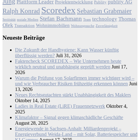
Jung
Plattform Leader
publity AG
Projektentwicklung
Publity
Scoredex
Ralph Konrad
Sebastian Grabmaier
Stefan Bachmann
technology
Thomas
Seriösität
soziale Medien
Team
Olek
Wohnimmobilien
Transaktion
Wohnungssuche
Zuverlässigkeit
Neueste Beiträge
Die Zukunft der Handhygiene: Kann Wasser künftig
überflüssig werden?
Juli 31, 2026
Faktencheck SCOREDEX – Wie Unternehmen heute
wirklich neutral und unabhängig geprüft werden
Juni 17,
2026
Warum die Prüfung von Solarfirmen immer wichtiger wird –
und wie Verbraucher Risiken frühzeitig erkennen können
Juni
13, 2026
Neues Rechtsgutachten stärkt Unabhängigkeit des Maklers
Oktober 14, 2025
Ladies in Real Estate (LiRE) Frauennetzwerk
Oktober 4,
2025
Klimafaktor – Signal gegen klimaschädliche Geschäfte
August 28, 2025
Energiewende in Sachsen-Anhalt: Milliardenprojekt –
Energieverbund Weida-Land – mit Solar, Batteriespeicher und
KI-Campus
August 17, 2025