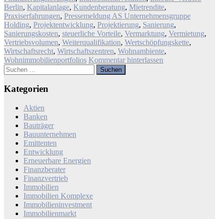
Berlin
,
Kapitalanlage
,
Kundenberatung
,
Mietrendite
,
Praxiserfahrungen
,
Pressemeldung AS Unternehmensgruppe
Holding
,
Projektentwicklung
,
Projektierung
,
Sanierung
,
Sanierungskosten
,
steuerliche Vorteile
,
Vermarktung
,
Vermietung
,
Vertriebsvolumen
,
Weiterqualifikation
,
Wertschöpfungskette
,
Wirtschaftsrecht
,
Wirtschaftszentren
,
Wohnambiente
,
Wohnimmobilienportfolios
Kommentar hinterlassen
Suchen
nach:
Kategorien
Aktien
Banken
Bauträger
Bauunternehmen
Emittenten
Entwicklung
Erneuerbare Energien
Finanzberater
Finanzvertrieb
Immobilien
Immobilien Komplexe
Immobilieninvestment
Immobilienmarkt