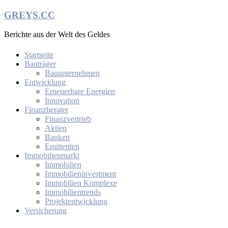
Zum
GREYS.CC
Inhalt
springen
Berichte aus der Welt des Geldes
Startseite
Bauträger
Bauunternehmen
Entwicklung
Erneuerbare Energien
Innovation
Finanzberater
Finanzvertrieb
Aktien
Banken
Emittenten
Immobilienmarkt
Immobilien
Immobilieninvestment
Immobilien Komplexe
Immobilientrends
Projektentwicklung
Versicherung