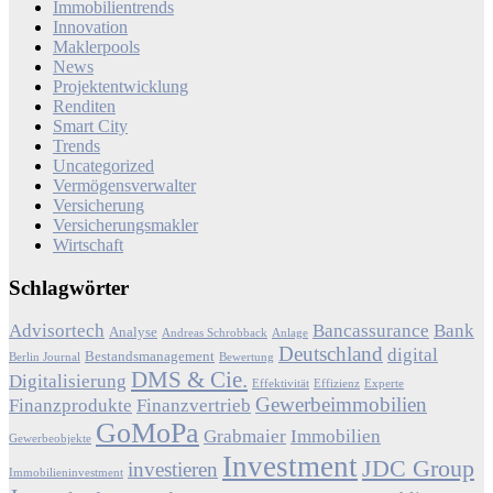
Immobilientrends
Innovation
Maklerpools
News
Projektentwicklung
Renditen
Smart City
Trends
Uncategorized
Vermögensverwalter
Versicherung
Versicherungsmakler
Wirtschaft
Schlagwörter
Advisortech
Bancassurance
Bank
Analyse
Andreas Schrobback
Anlage
Deutschland
digital
Bestandsmanagement
Berlin Journal
Bewertung
DMS & Cie.
Digitalisierung
Effektivität
Effizienz
Experte
Gewerbeimmobilien
Finanzprodukte
Finanzvertrieb
GoMoPa
Grabmaier
Immobilien
Gewerbeobjekte
Investment
JDC Group
investieren
Immobilieninvestment