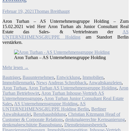
Februar 19, 2021
Thomas Breithaupt
Aron Turhan – AS Unternehmensgruppe Holding – Zum
15.02.2021 wird Herr Aron Turhan als Junior Consultant Real
Estate das Sales- & Vertriebsteam der
AS
UNTERNEHMENSGRUPPE Holding
am Standort Berlin
verstärken.
Aron Turhan – AS Unternehmensgruppe Holding
Mehr lesen
→
Bauträger
,
Bauunternehmen
,
Entwicklung
,
Immobilien
,
Immobilienmarkt
,
News
Andreas Schrobback
,
Anwaltskanzleien
,
Aron Turhan
,
Aron Turhan AS Unternehmensgruppe Holding
,
Aron
Turhan Betriebswirt
,
Aron Turhan Inhouse-Vertrieb AS
Unternehmensgruppe
,
Aron Turhan Junior Consultant Real Estate
Sales
,
AS Unternehmensgruppe Holding
,
AS
UNTERNEHMENSGRUPPE Holding Berlin
,
Berliner
Anwaltskanzlei
,
Berufsausbildung
,
Christian Kitzmann Head of
Customer & Corporate Relations
,
denkmalgerechte Kernsanierung
,
denkmalgeschützte Bausubstanz
,
Dienstleistungsbereich
,
Finanzierungslösungen
,
Immobilieninvestition
,
Inhouse-Vertrieb