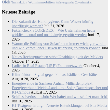
Olek
Wohnimmobilien
Transaktion
Wohnungssuche
Zuverlässigkeit
Neueste Beiträge
Die Zukunft der Handhygiene: Kann Wasser künftig
überflüssig werden?
Juli 31, 2026
Faktencheck SCOREDEX – Wie Unternehmen heute
wirklich neutral und unabhängig geprüft werden
Juni 17,
2026
Warum die Prüfung von Solarfirmen immer wichtiger wird –
und wie Verbraucher Risiken frühzeitig erkennen können
Juni
13, 2026
Neues Rechtsgutachten stärkt Unabhängigkeit des Maklers
Oktober 14, 2025
Ladies in Real Estate (LiRE) Frauennetzwerk
Oktober 4,
2025
Klimafaktor – Signal gegen klimaschädliche Geschäfte
August 28, 2025
Energiewende in Sachsen-Anhalt: Milliardenprojekt –
Energieverbund Weida-Land – mit Solar, Batteriespeicher und
KI-Campus
August 17, 2025
Schlüsselverlust im Job: Wer haftet und wie schützt man sich?
Juli 16, 2025
KI-Textgenerierung – Neueste Entwicklungen bei Ella Media
Juni 14, 2025