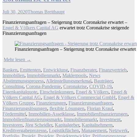
Juli 30, 2020
Thomas Breithaupt
Finanzierungsanfragen – Steigerung trotz Coronakrise erwartet –
Engel & Völkers Capital AG
erwartet trotz Coronakrise steigende
Finanzierungsanfragen
Finanzierungsanfragen – Steigerung trotz Coronakrise erwartet
Mehr lesen
→
Banken
,
Emittenten
,
Entwicklung
,
Finanzberater
,
Finanzvertrieb
,
Immobilien
,
Immobilienmarkt
,
Maklerpools
,
News
Abstimmungsprozess
,
Alleinstellungsmerkmal
,
Bauträger
,
Consulting
,
Corona-Pandemie
,
Coronakrise
,
COVID-19
,
Eigenkapitalquote
,
Einschränkungen
,
Engel & Völkers
,
Engel &
Völkers Capital AG
,
Engel & Völkers Commercial GmbH
,
Engel &
Völkers Gruppe
,
Finanzierungen
,
Finanzierungsanfragen
,
Finanzierungslösungen
,
flexible Lösungen
,
Florian Kraul
,
Fördermittel
,
Immobilien-Assetklasse
,
Immobilienfinanzierungen
,
Immobilienfinanzierungsmarkt
,
Immobilienmarkt
,
Investment
,
Investoren
,
Jörg Scheidler
,
Kapitalgeber
,
Kapitalnehmern
,
Kreditvergabeprozesse
,
Logistikflächen
,
Management
,
Netzwerk
,
Portfolio
,
Projekt
,
Projekte
,
Projektentwickler
,
Prüfungsprozesse
,