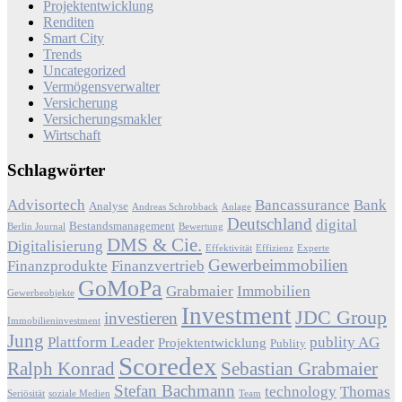
Projektentwicklung
Renditen
Smart City
Trends
Uncategorized
Vermögensverwalter
Versicherung
Versicherungsmakler
Wirtschaft
Schlagwörter
Advisortech
Bancassurance
Bank
Analyse
Andreas Schrobback
Anlage
Deutschland
digital
Bestandsmanagement
Berlin Journal
Bewertung
DMS & Cie.
Digitalisierung
Effektivität
Effizienz
Experte
Gewerbeimmobilien
Finanzprodukte
Finanzvertrieb
GoMoPa
Grabmaier
Immobilien
Gewerbeobjekte
Investment
JDC Group
investieren
Immobilieninvestment
Jung
Plattform Leader
publity AG
Projektentwicklung
Publity
Scoredex
Ralph Konrad
Sebastian Grabmaier
Stefan Bachmann
technology
Thomas
Seriösität
soziale Medien
Team