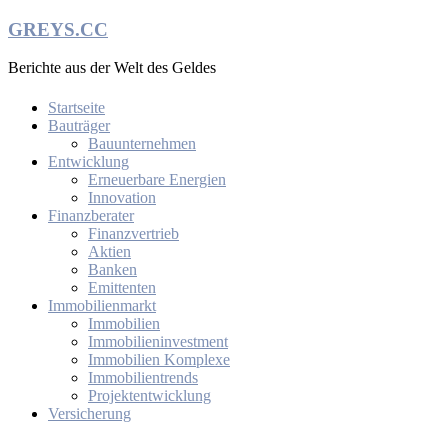
Zum
GREYS.CC
Inhalt
springen
Berichte aus der Welt des Geldes
Startseite
Bauträger
Bauunternehmen
Entwicklung
Erneuerbare Energien
Innovation
Finanzberater
Finanzvertrieb
Aktien
Banken
Emittenten
Immobilienmarkt
Immobilien
Immobilieninvestment
Immobilien Komplexe
Immobilientrends
Projektentwicklung
Versicherung