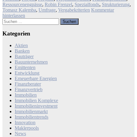
Ressourcenengpässe
,
Robin Frenzel
,
Spezialfonds
,
Strukturierung
,
Tomasz Kalemba
,
Umfrage
,
Vergabekriterien
Kommentar
hinterlassen
Suchen
nach:
Kategorien
Aktien
Banken
Bauträger
Bauunternehmen
Emittenten
Entwicklung
Erneuerbare Energien
Finanzberater
Finanzvertrieb
Immobilien
Immobilien Komplexe
Immobilieninvestment
Immobilienmarkt
Immobilientrends
Innovation
Maklerpools
News