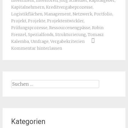
Investment
,
Investoren
,
Jörg Scheidler
,
Kapitalgeber
,
Kapitalnehmern
,
Kreditvergabeprozesse
,
Logistikflächen
,
Management
,
Netzwerk
,
Portfolio
,
Projekt
,
Projekte
,
Projektentwickler
,
Prüfungsprozesse
,
Ressourcenengpässe
,
Robin
Frenzel
,
Spezialfonds
,
Strukturierung
,
Tomasz
Kalemba
,
Umfrage
,
Vergabekriterien
Kommentar hinterlassen
Suchen
nach:
Kategorien