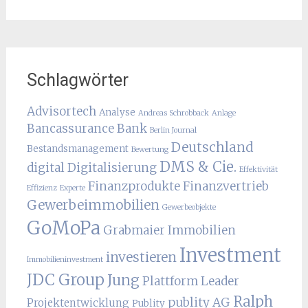
Schlagwörter
Advisortech
Analyse
Andreas Schrobback
Anlage
Bancassurance
Bank
Berlin Journal
Deutschland
Bestandsmanagement
Bewertung
DMS & Cie.
digital
Digitalisierung
Effektivität
Finanzprodukte
Finanzvertrieb
Effizienz
Experte
Gewerbeimmobilien
Gewerbeobjekte
GoMoPa
Grabmaier
Immobilien
Investment
investieren
Immobilieninvestment
JDC Group
Jung
Plattform Leader
Ralph
publity AG
Projektentwicklung
Publity