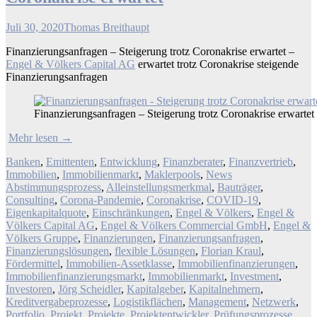
Juli 30, 2020
Thomas Breithaupt
Finanzierungsanfragen – Steigerung trotz Coronakrise erwartet –
Engel & Völkers Capital AG
erwartet trotz Coronakrise steigende
Finanzierungsanfragen
Finanzierungsanfragen – Steigerung trotz Coronakrise erwartet
Mehr lesen
→
Banken
,
Emittenten
,
Entwicklung
,
Finanzberater
,
Finanzvertrieb
,
Immobilien
,
Immobilienmarkt
,
Maklerpools
,
News
Abstimmungsprozess
,
Alleinstellungsmerkmal
,
Bauträger
,
Consulting
,
Corona-Pandemie
,
Coronakrise
,
COVID-19
,
Eigenkapitalquote
,
Einschränkungen
,
Engel & Völkers
,
Engel &
Völkers Capital AG
,
Engel & Völkers Commercial GmbH
,
Engel &
Völkers Gruppe
,
Finanzierungen
,
Finanzierungsanfragen
,
Finanzierungslösungen
,
flexible Lösungen
,
Florian Kraul
,
Fördermittel
,
Immobilien-Assetklasse
,
Immobilienfinanzierungen
,
Immobilienfinanzierungsmarkt
,
Immobilienmarkt
,
Investment
,
Investoren
,
Jörg Scheidler
,
Kapitalgeber
,
Kapitalnehmern
,
Kreditvergabeprozesse
,
Logistikflächen
,
Management
,
Netzwerk
,
Portfolio
,
Projekt
,
Projekte
,
Projektentwickler
,
Prüfungsprozesse
,