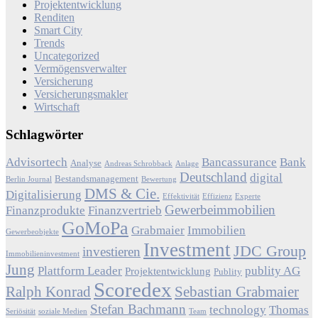
Projektentwicklung
Renditen
Smart City
Trends
Uncategorized
Vermögensverwalter
Versicherung
Versicherungsmakler
Wirtschaft
Schlagwörter
Advisortech
Bancassurance
Bank
Analyse
Andreas Schrobback
Anlage
Deutschland
digital
Bestandsmanagement
Berlin Journal
Bewertung
DMS & Cie.
Digitalisierung
Effektivität
Effizienz
Experte
Gewerbeimmobilien
Finanzprodukte
Finanzvertrieb
GoMoPa
Grabmaier
Immobilien
Gewerbeobjekte
Investment
JDC Group
investieren
Immobilieninvestment
Jung
Plattform Leader
publity AG
Projektentwicklung
Publity
Scoredex
Ralph Konrad
Sebastian Grabmaier
Stefan Bachmann
technology
Thomas
Seriösität
soziale Medien
Team