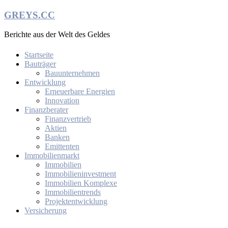
Zum
GREYS.CC
Inhalt
springen
Berichte aus der Welt des Geldes
Startseite
Bauträger
Bauunternehmen
Entwicklung
Erneuerbare Energien
Innovation
Finanzberater
Finanzvertrieb
Aktien
Banken
Emittenten
Immobilienmarkt
Immobilien
Immobilieninvestment
Immobilien Komplexe
Immobilientrends
Projektentwicklung
Versicherung