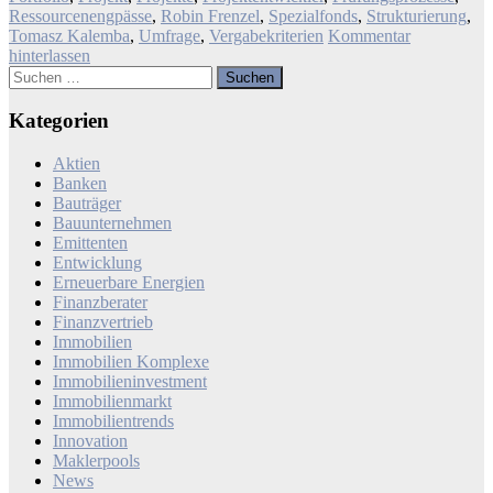
Ressourcenengpässe
,
Robin Frenzel
,
Spezialfonds
,
Strukturierung
,
Tomasz Kalemba
,
Umfrage
,
Vergabekriterien
Kommentar
hinterlassen
Suchen
nach:
Kategorien
Aktien
Banken
Bauträger
Bauunternehmen
Emittenten
Entwicklung
Erneuerbare Energien
Finanzberater
Finanzvertrieb
Immobilien
Immobilien Komplexe
Immobilieninvestment
Immobilienmarkt
Immobilientrends
Innovation
Maklerpools
News