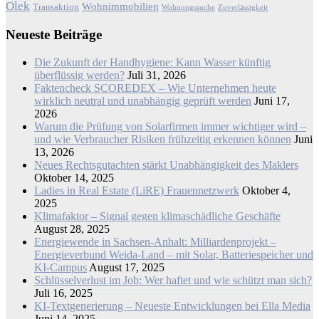
Olek
Wohnimmobilien
Transaktion
Wohnungssuche
Zuverlässigkeit
Neueste Beiträge
Die Zukunft der Handhygiene: Kann Wasser künftig
überflüssig werden?
Juli 31, 2026
Faktencheck SCOREDEX – Wie Unternehmen heute
wirklich neutral und unabhängig geprüft werden
Juni 17,
2026
Warum die Prüfung von Solarfirmen immer wichtiger wird –
und wie Verbraucher Risiken frühzeitig erkennen können
Juni
13, 2026
Neues Rechtsgutachten stärkt Unabhängigkeit des Maklers
Oktober 14, 2025
Ladies in Real Estate (LiRE) Frauennetzwerk
Oktober 4,
2025
Klimafaktor – Signal gegen klimaschädliche Geschäfte
August 28, 2025
Energiewende in Sachsen-Anhalt: Milliardenprojekt –
Energieverbund Weida-Land – mit Solar, Batteriespeicher und
KI-Campus
August 17, 2025
Schlüsselverlust im Job: Wer haftet und wie schützt man sich?
Juli 16, 2025
KI-Textgenerierung – Neueste Entwicklungen bei Ella Media
Juni 14, 2025